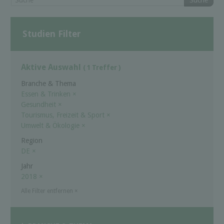
Suche
Studien Filter
Aktive Auswahl
( 1 Treffer )
Branche & Thema
Essen & Trinken
×
Gesundheit
×
Tourismus, Freizeit & Sport
×
Umwelt & Ökologie
×
Region
DE
×
Jahr
2018
×
Alle Filter entfernen
×