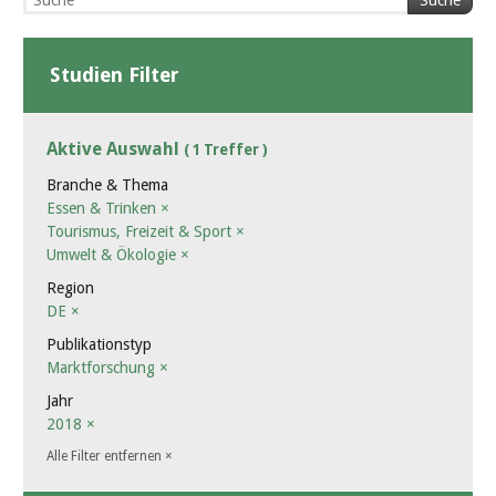
Suche
Studien Filter
Aktive Auswahl
( 1 Treffer )
Branche & Thema
Essen & Trinken
×
Tourismus, Freizeit & Sport
×
Umwelt & Ökologie
×
Region
DE
×
Publikationstyp
Marktforschung
×
Jahr
2018
×
Alle Filter entfernen
×