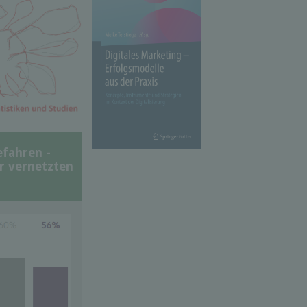
efahren -
er vernetzten