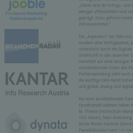
„Daher sind die Erfolgs- und 
weniger offensichtlich und st
geprägt. Dazu gehören materi
Zeitsouveränität.“
Die „Aspiration“ der Elite von
sondern eher Verfügbarkeit, je
unterstützt durch die Digitale
Unterkunft in den teuersten 
vermittelt auf einer einzigen
verschiedensten Ecken des Pla
Plattensammlung steht auch al
die künftige Elite damit bishe
und global, analog und digita
Bei einer anschließenden Pa
Einzelhandel nahmen neben M
M. Thieme (Hochschule Münch
TAG Heuer), Marc Autmaring
Nicole Blome-Hardorp (Geschäf
Paneldiskussion kann
hier
nac