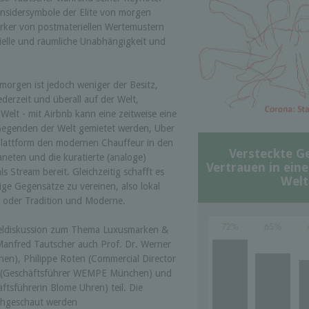
Insidersymbole der Elite von morgen
ärker von postmateriellen Wertemustern
elle und räumliche Unabhängigkeit und
 morgen ist jedoch weniger der Besitz,
derzeit und überall auf der Welt,
 Welt - mit Airbnb kann eine zeitweise eine
Gegenden der Welt gemietet werden, Uber
 Plattform den modernen Chauffeur in den
Versteckte G
neten und die kuratierte (analoge)
Vertrauen in ein
s Stream bereit. Gleichzeitig schafft es
Welt
rige Gegensätze zu vereinen, also lokal
l oder Tradition und Moderne.
neldiskussion zum Thema Luxusmarken &
anfred Tautscher auch Prof. Dr. Werner
en), Philippe Roten (Commercial Director
 (Geschäftsführer WEMPE München) und
tsführerin Blome Uhren) teil. Die
hgeschaut werden