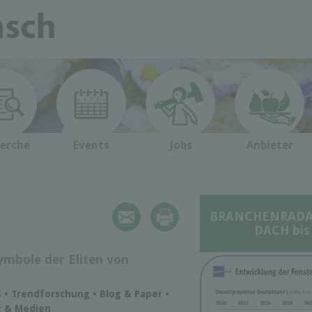
erche
Events
Jobs
Anbieter
BRANCHENRADAR 
DACH bis
ymbole der Eliten von
S • Trendforschung • Blog & Paper •
g & Medien