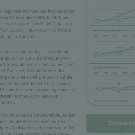
e Frage beantwortete Manfred Tautscher,
schäftsführer des SINUS-Institut, bei
nem Vortrag und einer Panel-Diskussion
f der „Luxury – quo vadis?“-Konferenz
de Juni in München.
en schon immer wichtig – entweder als
der als Symbol zur Unterscheidung vom
e Statussymbole der Eliten von morgen?
ed Tautscher, Geschäftsführer des
trag und einer Panel-Diskussion auf der
renz Ende Juni in München. Dort waren
und Schmuckbranche zusammengekommen,
 diesem hochpreisigen Markt zu
knüpfen.
ollen und schätzen Statussymbole. Anders
ie Eliten der Millenials oder der Gen Z
Corona St
ättigten Wohlstandes aufgewachsen und in
, so Tautscher während seiner Keynote.