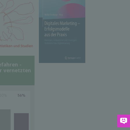
efahren -
er vernetzten