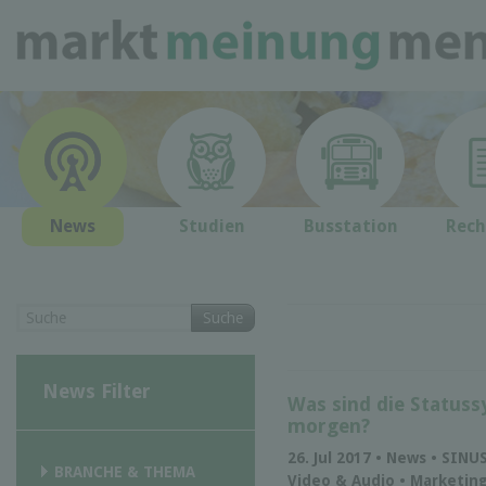
News
Studien
Busstation
Rech
Suche
News Filter
Was sind die Statuss
morgen?
26. Jul 2017 • News • SINU
BRANCHE & THEMA
Video & Audio • Marketin