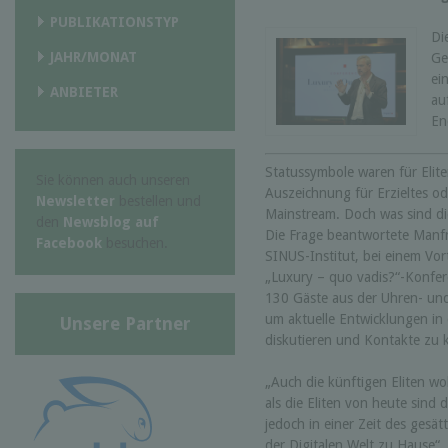
PUBLIKATIONSTYP
Di
JAHR/MONAT
Ge
ei
ANBIETER
au
En
Statussymbole waren für Elit
Sie können auch unseren
Auszeichnung für Erzieltes o
Newsletter
bestellen und
Mainstream. Doch was sind di
den
Newsblog auf
Die Frage beantwortete Manfr
Facebook
besuchen.
SINUS-Institut, bei einem Vor
„Luxury – quo vadis?“-Konfe
130 Gäste aus der Uhren- 
um aktuelle Entwicklungen in
Unsere Partner
diskutieren und Kontakte zu 
„Auch die künftigen Eliten w
als die Eliten von heute sind d
jedoch in einer Zeit des ges
der Digitalen Welt zu Hause“